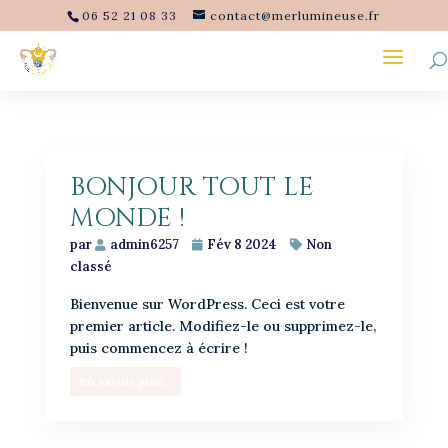
06 52 21 08 33
contact@merlumineuse.fr
BONJOUR TOUT LE
MONDE !
par
admin6257
Fév 8 2024
Non
classé
Bienvenue sur WordPress. Ceci est votre
premier article. Modifiez-le ou supprimez-le,
puis commencez à écrire !
En savoir plus...